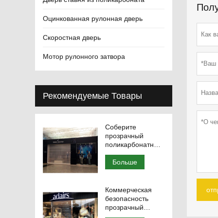
Полу
Оцинкованная рулонная дверь
Скоростная дверь
Мотор рулонного затвора
Рекомендуемые Товары
Соберите
прозрачный
поликарбонатный
ролик дверной
сборки
Больше
Коммерческая
отп
безопасность
прозрачный
поликарбонатный