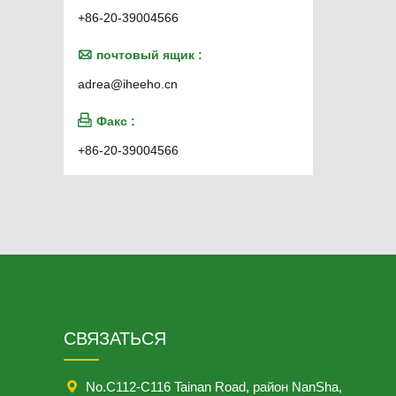
+86-20-39004566

почтовый ящик :
adrea@iheeho.cn

Факс :
+86-20-39004566
CВЯЗАТЬСЯ

No.C112-C116 Tainan Road, район NanSha,