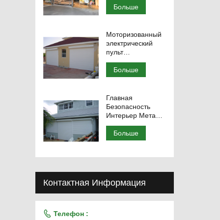
роллет
Больше
Моторизованный
электрический
пульт
дистанционного
управления
Больше
алюминиевой
рольставней
Главная
Безопасность
Интерьер Металл
Алюминий
Роллеты
Больше
Контактная Информация

Телефон :