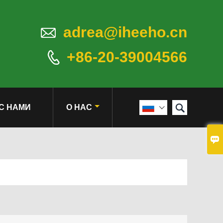

adrea@iheeho.cn
+86-20-39004566


С НАМИ
О НАС

